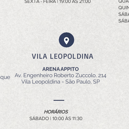
QUAR
SEXTA - FEIRA | 19:00 ÀS 21:00
QUIN
SÁBA
SÁBA
VILA LEOPOLDINA
ARENA APPITO
Av. Engenheiro Roberto Zuccolo, 214
sque
Vila Leopoldina - São Paulo, SP
HORÁRIOS
SÁBADO | 10:00 ÀS 11:30